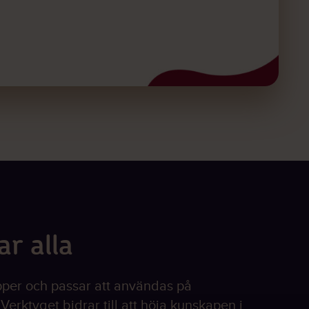
ar alla
rupper och passar att användas på
Verktyget bidrar till att höja kunskapen i