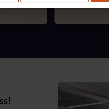
yggas.
Identifierar å
ss!