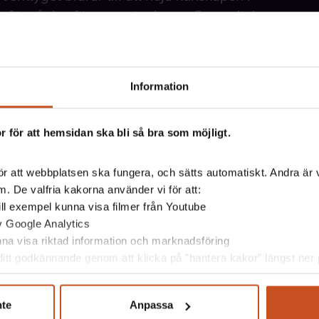
rståelse för stress i arbetet. Stressdialogen
uppaktiviteter.
Information
 för att hemsidan ska bli så bra som möjligt.
Gruppaktivit
 olika perspektiv
Här finns korta akti
r att webbplatsen ska fungera, och sätts automatiskt. Andra är va
. De valfria kakorna använder vi för att:
s är.
grupp att starta en
 till exempel kunna visa filmer från Youtube
av Google Analytics
Dialogen bidrar till 
unna visa riktad information och marknadsföring
itt godkännande genom att klicka på ”hantera kakor” längst ner p
r.
Lär er känna i
nte
Anpassa
Får koll på orsa