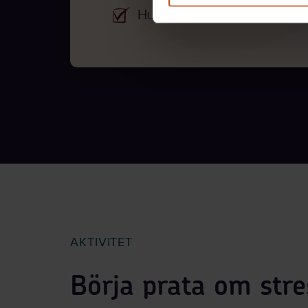
Hur osund stress kan föreb
AKTIVITET
Börja prata om stre