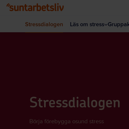
Hoppa till huvudinnehållet
Stressdialogen
Läs om stress
Gruppakt
Stressdialogen
Börja förebygga osund stress