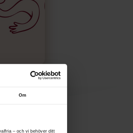
Om
on
lfria – och vi behöver ditt