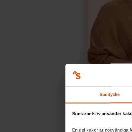
Samtycke
Suntarbetsliv använder kakor
En del kakor är nödvändiga fö