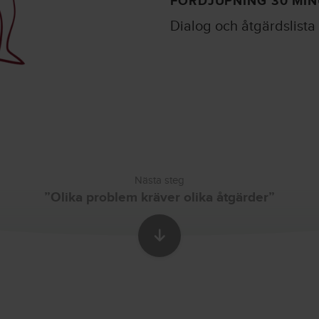
FÖRDJUPNING 30 MI
Dialog och åtgärdslista
Nästa steg
”Olika problem kräver olika åtgärder”
Skrolla till nästa sekti