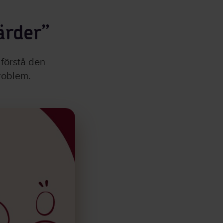
ärder”
 förstå den
problem.