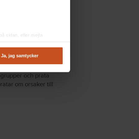
å sidan, eller mejla
Ja, jag samtycker
e grupper och prata
ratar om orsaker till