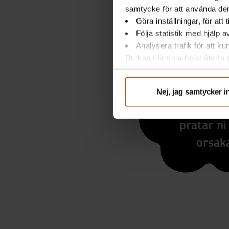
samtycke för att använda dem
Göra inställningar, för att
Följa statistik med hjälp 
Analysera trafik för att k
Du kan när som helst återta d
integritet@suntarbetsliv.se.
Nej, jag samtycker i
I vilka
pratar n
orsak