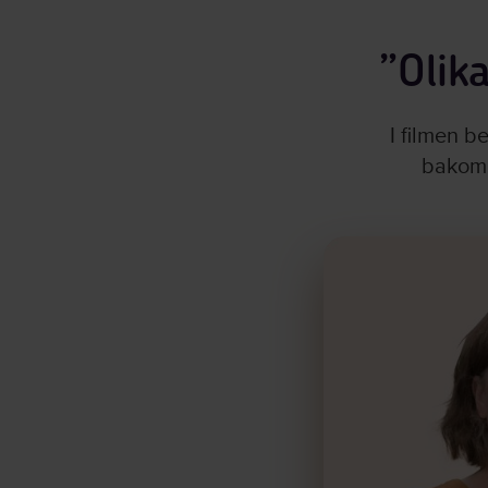
”Olik
I filmen b
bakomli