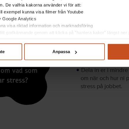
. De valfria kakorna använder vi för att:
Reflektera tillsammans
 till exempel kunna visa filmer från Youtube
av Google Analytics
unna visa riktad information och marknadsföring
itt godkännande genom att klicka på ”hantera kakor” längst ner p
nte
Anpassa
GÖR SÅ HÄR
 sammanhang
Dela in er i mindr
i om vad som
om när och hur ni p
ar stress?
stress på jobbet.